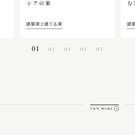
シアの家
む
建築家と建てる家
建
01
02
03
04
05
VIEW MORE